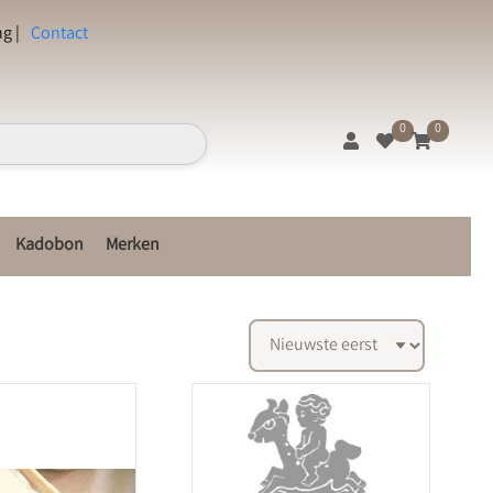
g |
Contact
0
0
Kadobon
Merken