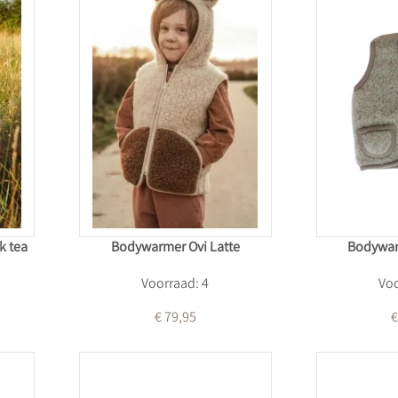
k tea
Bodywarmer Ovi Latte
Bodywar
Voorraad: 4
Voo
€ 79,95
€