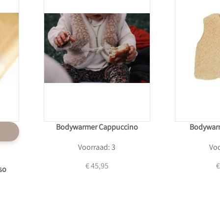
Bodywarmer Cappuccino
Bodywarm
Voorraad: 3
Voo
€ 45,95
€
so