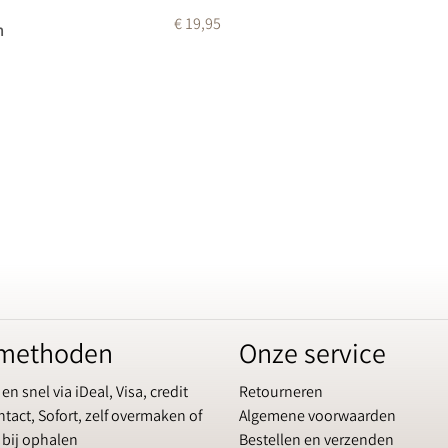
€ 19,95
n
lmethoden
Onze service
 en snel via iDeal, Visa, credit
Retourneren
tact, Sofort, zelf overmaken of
Algemene voorwaarden
 bij ophalen
Bestellen en verzenden