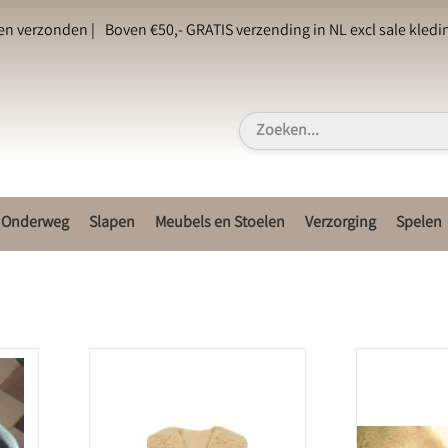
en verzonden |
Boven €50,- GRATIS verzending in NL excl sale kledin
Onderweg
Slapen
Meubels en Stoelen
Verzorging
Spelen