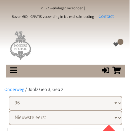
In 1-2 werkdagen verzonden |
Contact
Boven €60,- GRATIS verzending in NL excl sale kleding |
0
Onderweg
/
Joolz Geo 3, Geo 2