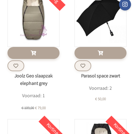
Joolz Geo slaapzak
Parasol space zwart
elephant grey
Voorraad: 2
Voorraad: 1
€ 50,00
€ 109,00
€ 79,00
Korting
Korting