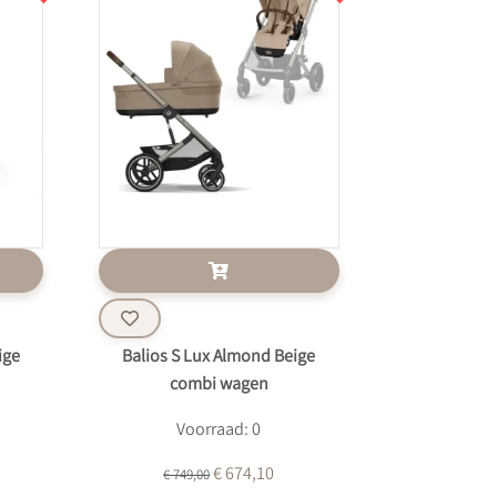
ige
Balios S Lux Almond Beige
combi wagen
Voorraad: 0
€ 674,10
€ 749,00