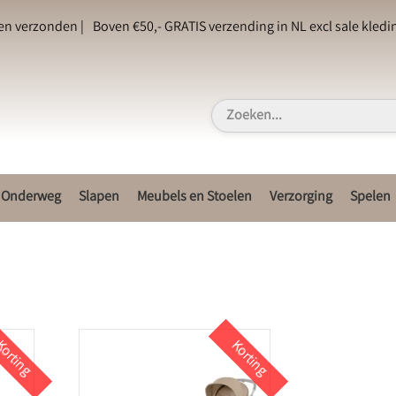
en verzonden |
Boven €50,- GRATIS verzending in NL excl sale kledin
Onderweg
Slapen
Meubels en Stoelen
Verzorging
Spelen
orting
Korting