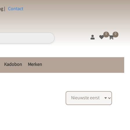
g |
Contact
0
0
Kadobon
Merken