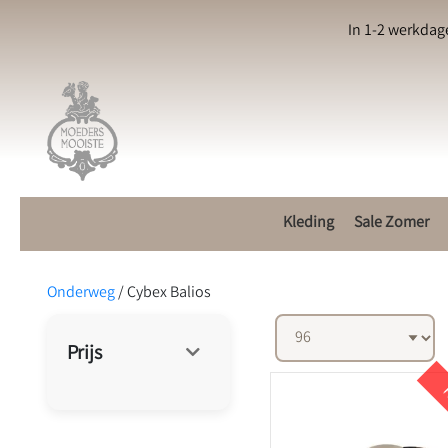
In 1-2 werkdag
Kleding
Sale Zomer
Onderweg
/
Cybex Balios
Prijs
K