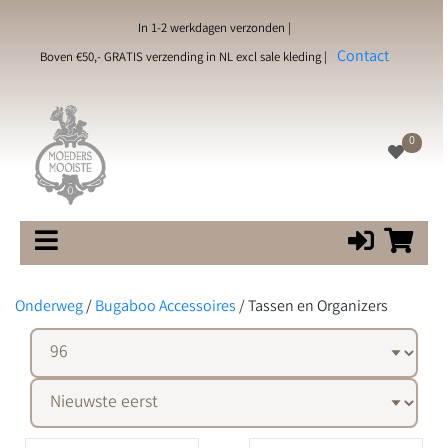
In 1-2 werkdagen verzonden |
Contact
Boven €50,- GRATIS verzending in NL excl sale kleding |
0
Onderweg
/
Bugaboo Accessoires
/
Tassen en Organizers