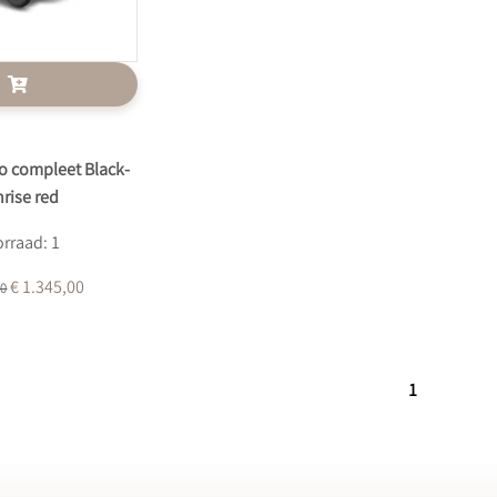
o compleet Black-
rise red
rraad: 1
€ 1.345,00
00
1