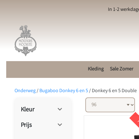
In 1-2 werkdag
Kleding
Sale Zomer
Onderweg
/
Bugaboo Donkey 6 en 5
/
Donkey 6 en 5 Double
Kleur
K
Prijs