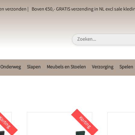
en verzonden |
Boven €50,- GRATIS verzending in NL excl sale kledin
Onderweg
Slapen
Meubels en Stoelen
Verzorging
Spelen
orting
Korting