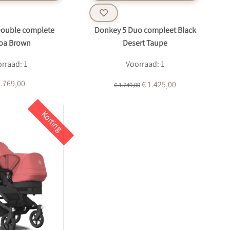
Double complete
Donkey 5 Duo compleet Black
oa Brown
Desert Taupe
rraad: 1
Voorraad: 1
1.769,00
€ 1.425,00
€ 1.749,00
Korting