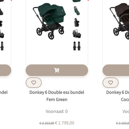
ndel
Donkey 6 Double ess bundel
Donkey 6 D
Fern Green
Coc
Voorraad: 0
Voo
€ 1.799,00
€ 2.153,00
€ 2.153,