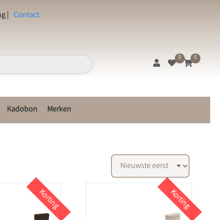
g |
Contact
0
0
Kadobon
Merken
Korting
Korting