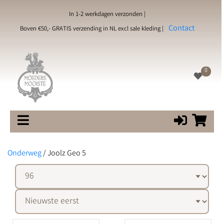
In 1-2 werkdagen verzonden |
Contact
Boven €50,- GRATIS verzending in NL excl sale kleding |
0
Onderweg
/
Joolz Geo 5