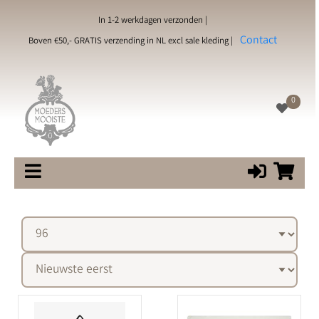
In 1-2 werkdagen verzonden |
Contact
Boven €50,- GRATIS verzending in NL excl sale kleding |
0