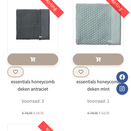
Korting
Korting
essentials honeycomb
essentials honeycomb
deken antraciet
deken mint
Voorraad: 3
Voorraad: 1
€ 74,95
€ 64,95
€ 74,95
€ 64,95