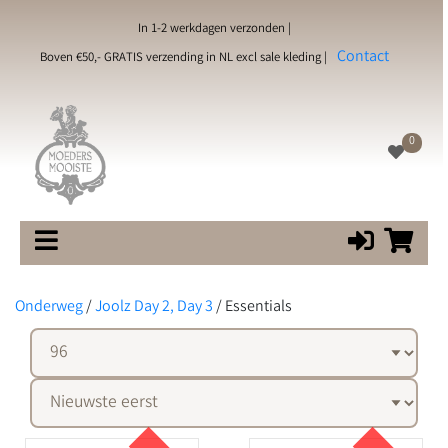
In 1-2 werkdagen verzonden |
Contact
Boven €50,- GRATIS verzending in NL excl sale kleding |
0
Onderweg
/
Joolz Day 2, Day 3
/
Essentials