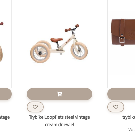
ntage
Trybike Loopfiets steel vintage
trybik
cream driewiel
Voo