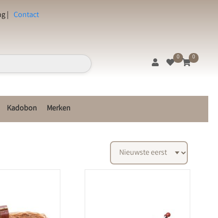
g |
Contact
0
0
Kadobon
Merken