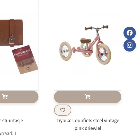
e stuurtasje
Trybike Loopfiets steel vintage
pink driewiel
rraad: 1