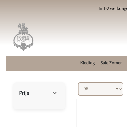
In 1-2 werkdag
Kleding
Sale Zomer
Prijs