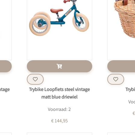
ntage
Trybike Loopfiets steel vintage
Tryb
matt blue driewiel
Voo
Voorraad: 2
€
€ 144,95