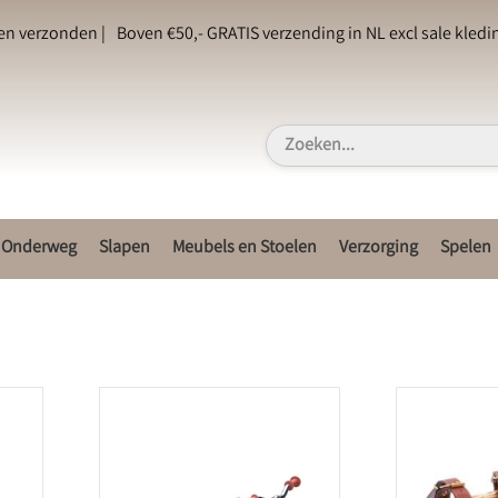
en verzonden |
Boven €50,- GRATIS verzending in NL excl sale kledin
Onderweg
Slapen
Meubels en Stoelen
Verzorging
Spelen