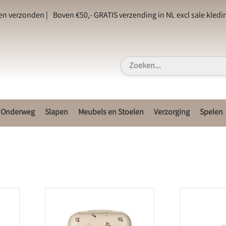
en verzonden |
Boven €50,- GRATIS verzending in NL excl sale kledin
Onderweg
Slapen
Meubels en Stoelen
Verzorging
Spelen