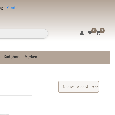
g |
Contact
0
0
Kadobon
Merken