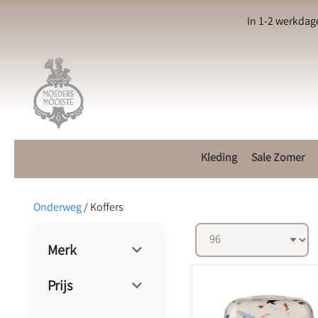
In 1-2 werkdag
Kleding
Sale Zomer
Onderweg
/
Koffers
Merk
Prijs