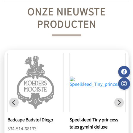
ONZE NIEUWSTE
PRODUCTEN
Speelkleed Tiny princess
tripp trapp bundel natural
tales gymini deluxe
oak, babyset, newbornset