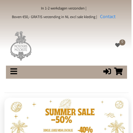
In 1-2 werkdagen verzonden |
Contact
Boven €50,- GRATIS verzending in NL excl sale kleding |
0