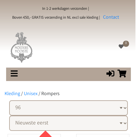
In 1-2 werkdagen verzonden |
Contact
Boven €50,- GRATIS verzending in NL excl sale kleding |
0
Kleding
/
Unisex
/
Rompers