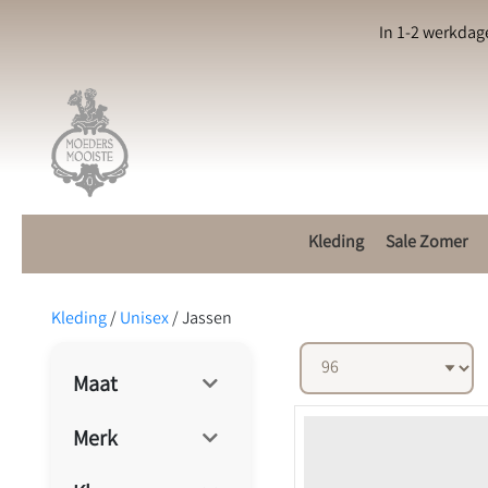
In 1-2 werkdag
Kleding
Sale Zomer
Kleding
/
Unisex
/
Jassen
Maat
Merk