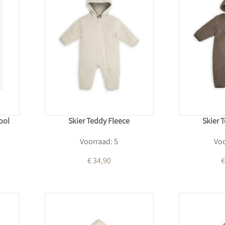
ool
Skier Teddy Fleece
Skier 
Voorraad: 5
Voo
€ 34,90
€