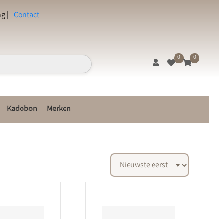
g |
Contact
0
0
Kadobon
Merken