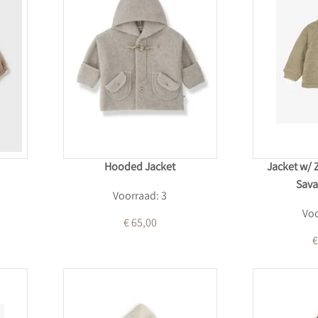
Hooded Jacket
Jacket w/ 
Sav
Voorraad: 3
Voo
€ 65,00
€