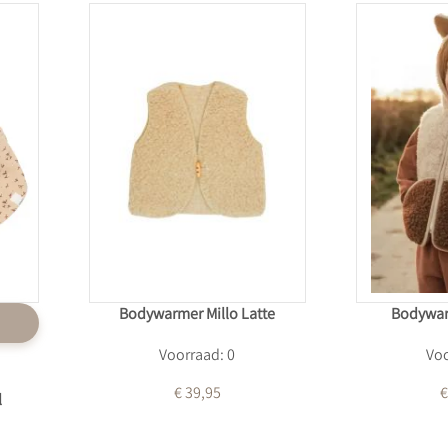
Bodywarmer Millo Latte
Bodywar
Voorraad: 0
Voo
€ 39,95
€
l