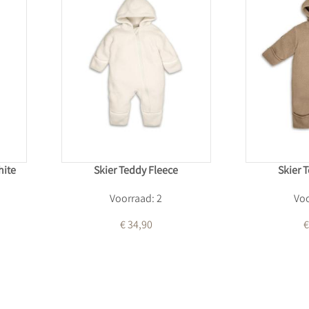
hite
Skier Teddy Fleece
Skier 
Voorraad: 2
Voo
€ 34,90
€