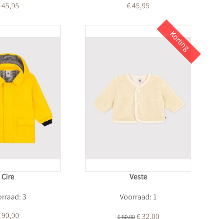
 45,95
€ 45,95
Korting
Cire
Veste
rraad: 3
Voorraad: 1
 90,00
€ 32,00
€ 80,00