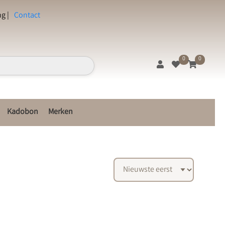
g |
Contact
0
0
Kadobon
Merken