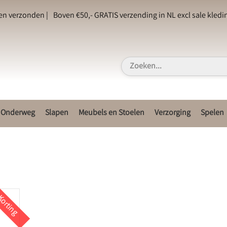
en verzonden |
Boven €50,- GRATIS verzending in NL excl sale kledin
Onderweg
Slapen
Meubels en Stoelen
Verzorging
Spelen
orting