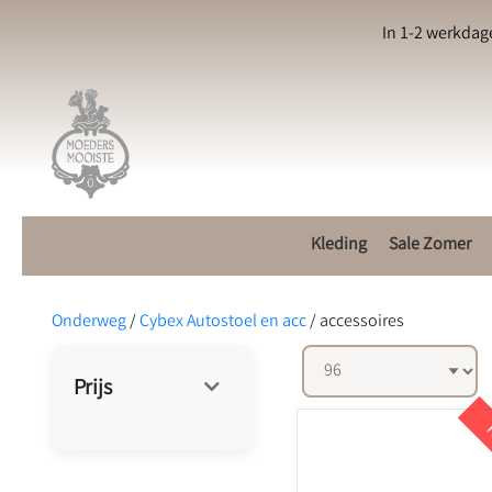
In 1-2 werkdag
Kleding
Sale Zomer
Onderweg
/
Cybex Autostoel en acc
/
accessoires
Prijs
K