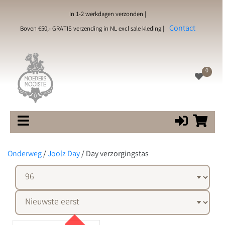
In 1-2 werkdagen verzonden |
Contact
Boven €50,- GRATIS verzending in NL excl sale kleding |
0
Onderweg
/
Joolz Day
/
Day verzorgingstas