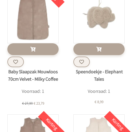
Baby Slaapzak Mouwloos
Speendoekje - Elephant
70cm Velvet - Milky Coffee
Tales
Voorraad: 1
Voorraad: 1
€ 8,99
€ 27,99
€ 23,79
Korting
Korting