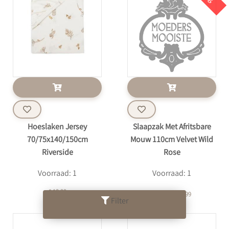
Hoeslaken Jersey
Slaapzak Met Afritsbare
70/75x140/150cm
Mouw 110cm Velvet Wild
Riverside
Rose
Voorraad: 1
Voorraad: 1
€ 13,99
€ 39,99
€ 33,99
Filter