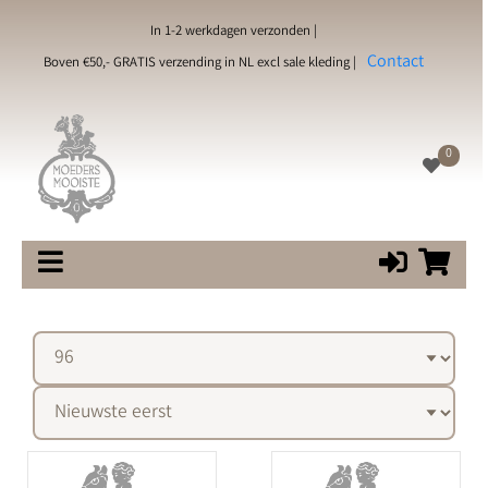
In 1-2 werkdagen verzonden |
Contact
Boven €50,- GRATIS verzending in NL excl sale kleding |
0