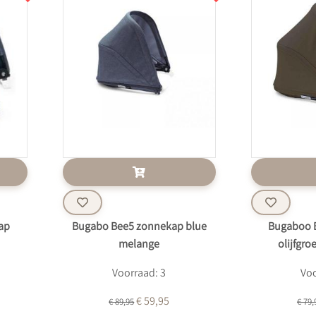
ap
Bugabo Bee5 zonnekap blue
Bugaboo 
melange
olijfgro
Voorraad: 3
Voo
€ 59,95
€ 89,95
€ 79,