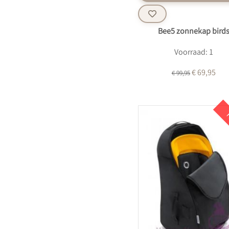
Bee5 zonnekap bird
Voorraad: 1
€ 69,95
€ 99,95
K