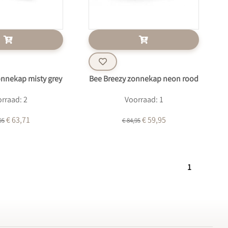
onnekap misty grey
Bee Breezy zonnekap neon rood
rraad: 2
Voorraad: 1
€ 63,71
€ 59,95
95
€ 84,95
1