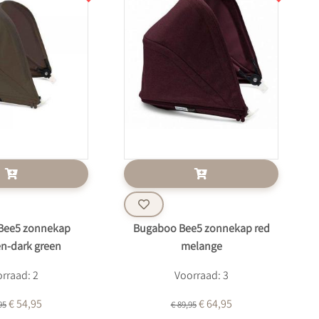
Bee5 zonnekap
Bugaboo Bee5 zonnekap red
en-dark green
melange
rraad: 2
Voorraad: 3
€ 54,95
€ 64,95
95
€ 89,95