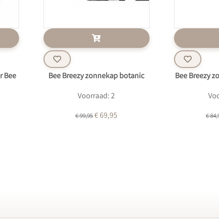
r Bee
Bee Breezy zonnekap botanic
Bee Breezy z
Voorraad: 2
Voo
€ 69,95
€ 99,95
€ 84,