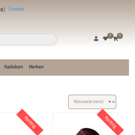
g |
Contact
0
0
Kadobon
Merken
Korting
Korting