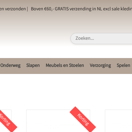
en verzonden |
Boven €60,- GRATIS verzending in NL excl sale kledin
Onderweg
Slapen
Meubels en Stoelen
Verzorging
Spelen
orting
Korting