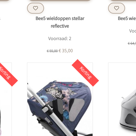
s
Bee5 wieldoppen stellar
Bee5 wi
reflective
Voo
Voorraad: 2
€ 64,
€ 35,00
€ 55,00
orting
Korting