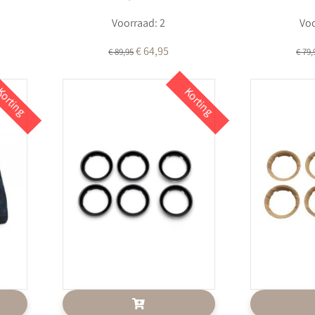
Voorraad: 2
Voo
€ 64,95
€ 89,95
€ 79,
orting
Korting