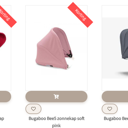
orting
Korting
ap
Bugaboo Bee5 zonnekap soft
Bugaboo Bee
pink