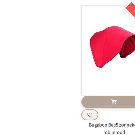
K
Bugaboo Bee5 zonnek
robijnrood