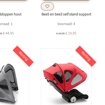
eldoppen hout
Bee5 en bee3 self stand support
rraad: 1
Voorraad: 4
€ 44,95
€ 19,95
95
€ 24,95
Korting
Korting