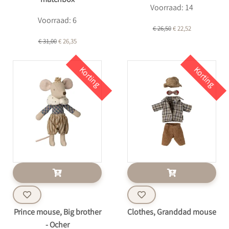
matchbox
Voorraad: 14
Voorraad: 6
€ 26,50
€ 22,52
€ 31,00
€ 26,35
Korting
Korting
Prince mouse, Big brother
Clothes, Granddad mouse
- Ocher