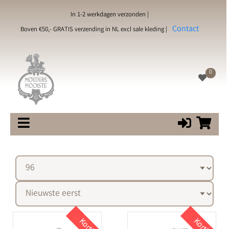
In 1-2 werkdagen verzonden |
Contact
Boven €50,- GRATIS verzending in NL excl sale kleding |
0
Korting
Korting