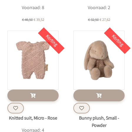
Voorraad: 8
Voorraad: 2
€ 46,50
€ 39,52
€ 32,50
€ 27,62
Korting
Korting
Knitted suit, Micro - Rose
Bunny plush, Small -
Powder
Voorraad: 4