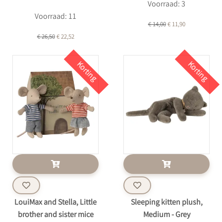
Voorraad: 3
Voorraad: 11
€ 14,00
€ 11,90
€ 26,50
€ 22,52
Korting
Korting
LouiMax and Stella, Little
Sleeping kitten plush,
brother and sister mice
Medium - Grey