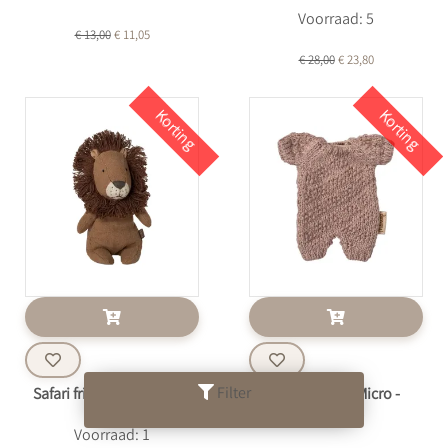
Voorraad: 5
€ 13,00
€ 11,05
€ 28,00
€ 23,80
Korting
Korting
Filter
Safari friends, Lion, Mini
Knitted suit, Micro -
Heather
Voorraad: 1