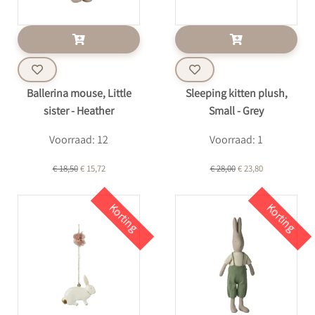
Ballerina mouse, Little
Sleeping kitten plush,
sister - Heather
Small - Grey
Voorraad: 12
Voorraad: 1
€ 18,50
€ 15,72
€ 28,00
€ 23,80
Korting
Korting