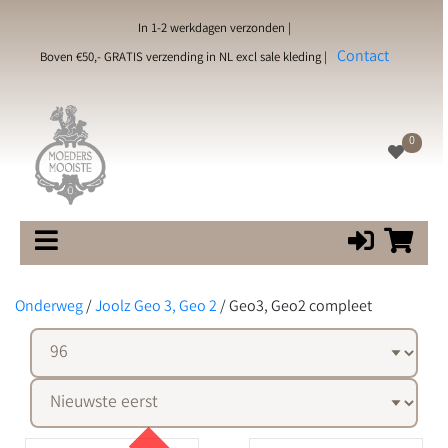
In 1-2 werkdagen verzonden |
Contact
Boven €50,- GRATIS verzending in NL excl sale kleding |
0
Onderweg
/
Joolz Geo 3, Geo 2
/
Geo3, Geo2 compleet