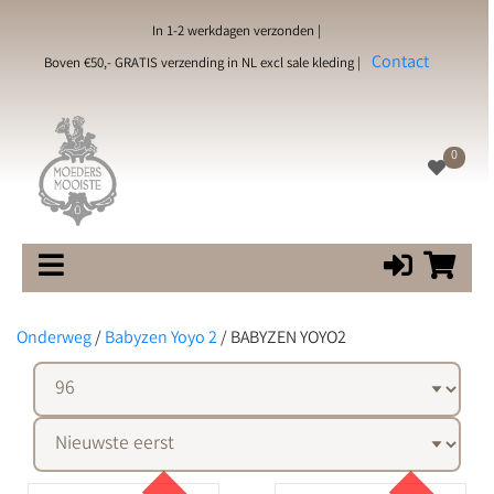
In 1-2 werkdagen verzonden |
Contact
Boven €50,- GRATIS verzending in NL excl sale kleding |
0
Onderweg
/
Babyzen Yoyo 2
/
BABYZEN YOYO2