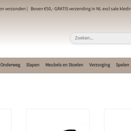
en verzonden |
Boven €50,- GRATIS verzending in NL excl sale kledin
Onderweg
Slapen
Meubels en Stoelen
Verzorging
Spelen