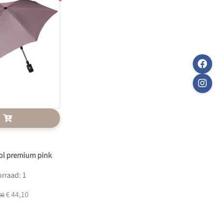
sol premium pink
rraad: 1
€ 44,10
00