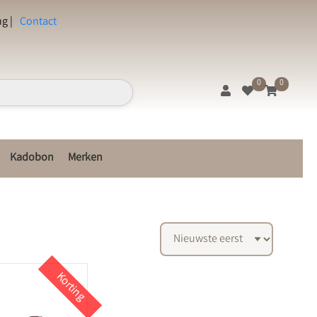
g |
Contact
0
0
Kadobon
Merken
Korting