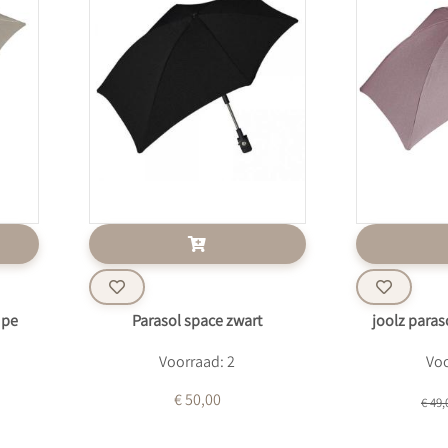
upe
Parasol space zwart
joolz para
Voorraad: 2
Voo
€ 50,00
€ 49,