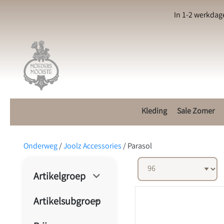
In 1-2 werkdag
Kleding
Sale Zomer
Onderweg
/
Joolz Accessories
/
Parasol
Artikelgroep
Artikelsubgroep