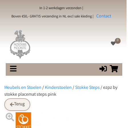
In 1-2 werkdagen verzonden |
Contact
Boven €50,- GRATIS verzending in NL excl sale kleding |
0
Meubels en Stoelen
/
Kinderstoelen
/
Stokke Steps
/
ezpz by
stokke placemat steps pink
Terug