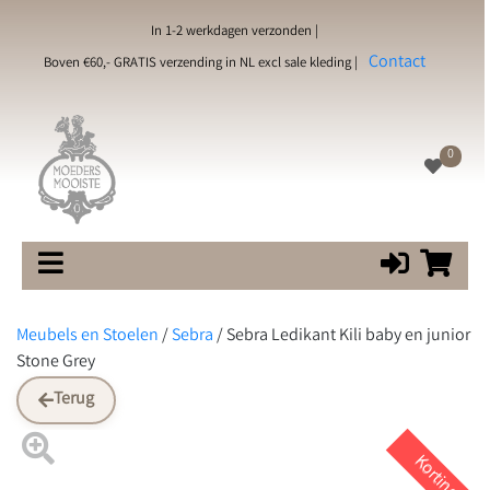
In 1-2 werkdagen verzonden |
Contact
Boven €60,- GRATIS verzending in NL excl sale kleding |
0
Meubels en Stoelen
/
Sebra
/
Sebra Ledikant Kili baby en junior
Stone Grey
Terug
Korting