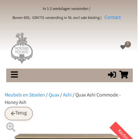
In 1-2 werkdagen verzonden |
Contact
Boven €50,- GRATIS verzending in NL excl sale kleding |
0
Meubels en Stoelen
/
Quax
/
Ashi
/
Quax Ashi Commode -
Honey Ash
Terug
Korting