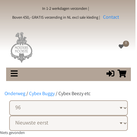
In 1-2 werkdagen verzonden |
Contact
Boven €50,- GRATIS verzending in NL excl sale kleding |
0
Onderweg
/
Cybex Buggy
/
Cybex Beezy etc
Niets gevonden