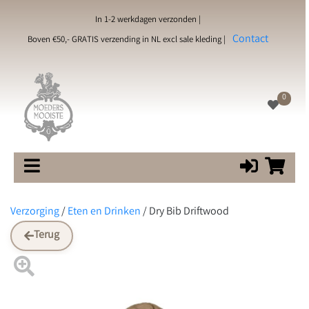
In 1-2 werkdagen verzonden |
Contact
Boven €50,- GRATIS verzending in NL excl sale kleding |
0
Verzorging
/
Eten en Drinken
/
Dry Bib Driftwood
Terug