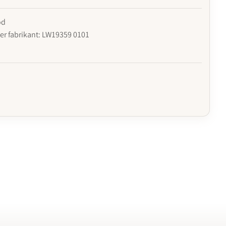
od
r fabrikant: LW19359 0101