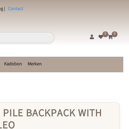
g |
Contact
0
0
Kadobon
Merken
 PILE BACKPACK WITH
LEO