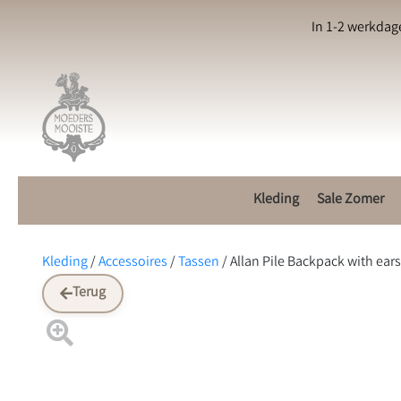
In 1-2 werkdag
Kleding
Sale Zomer
Kleding
/
Accessoires
/
Tassen
/
Allan Pile Backpack with ear
Terug