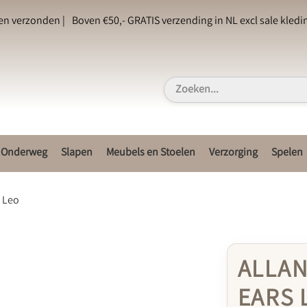
en verzonden |
Boven €50,- GRATIS verzending in NL excl sale kledin
Onderweg
Slapen
Meubels en Stoelen
Verzorging
Spelen
s Leo
ALLAN
EARS 