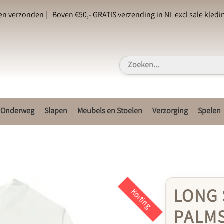
en verzonden |
Boven €50,- GRATIS verzending in NL excl sale kledin
Onderweg
Slapen
Meubels en Stoelen
Verzorging
Spelen
LONG 
Korting
PALM