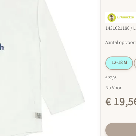
1431021180 / L
Aantal op voor
12-18 M
€ 27,95
Nu Voor
€ 19,5