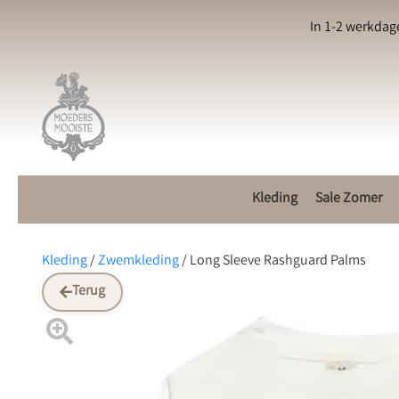
In 1-2 werkdag
Kleding
Sale Zomer
Kleding
/
Zwemkleding
/
Long Sleeve Rashguard Palms
Terug