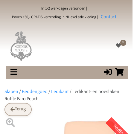
In 1-2 werkdagen verzonden |
Contact
Boven €50,- GRATIS verzending in NL excl sale kleding |
0
Slapen
/
Beddengoed
/
Ledikant
/
Ledikant- en hoeslaken
Ruffle Faro Peach
Terug
Korting