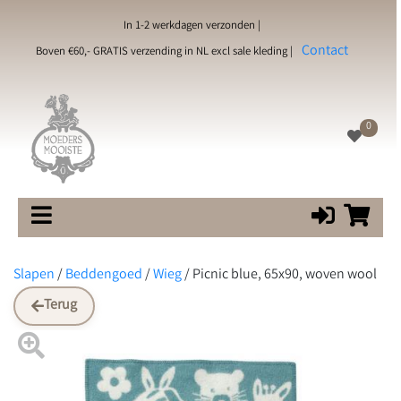
In 1-2 werkdagen verzonden |
Contact
Boven €60,- GRATIS verzending in NL excl sale kleding |
0
Slapen
/
Beddengoed
/
Wieg
/
Picnic blue, 65x90, woven wool
Terug