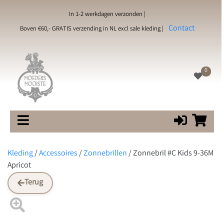
In 1-2 werkdagen verzonden |
Contact
Boven €60,- GRATIS verzending in NL excl sale kleding |
0
Kleding
/
Accessoires
/
Zonnebrillen
/
Zonnebril #C Kids 9-36M
Apricot
Terug