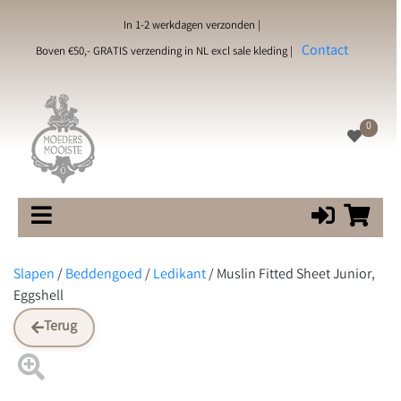
In 1-2 werkdagen verzonden |
Contact
Boven €50,- GRATIS verzending in NL excl sale kleding |
0
Slapen
/
Beddengoed
/
Ledikant
/
Muslin Fitted Sheet Junior,
Eggshell
Terug