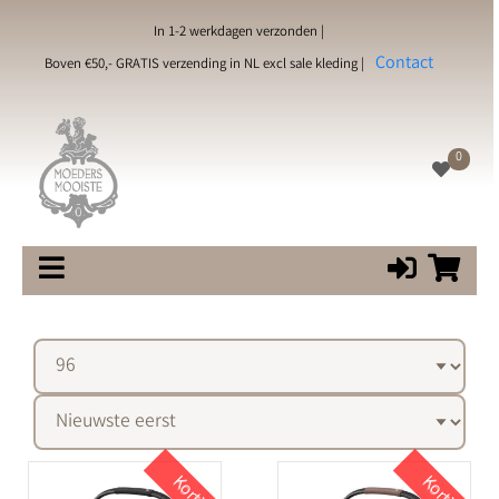
In 1-2 werkdagen verzonden |
Contact
Boven €50,- GRATIS verzending in NL excl sale kleding |
0
Korting
Korting