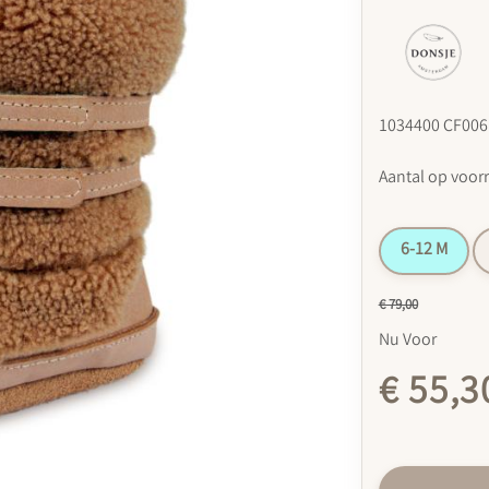
1034400 CF006
Aantal op voor
6-12 M
€ 79,00
Nu Voor
€ 55,3