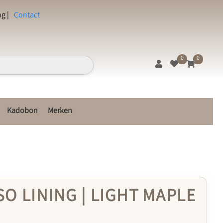
g |
Contact
0
0
Kadobon
Merken
SO LINING | LIGHT MAPLE