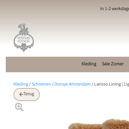
In 1-2 werkdag
Kleding
Sale Zomer
Kleding
/
Schoenen
/
Donsje Amsterdam
/
Larisso Lining | L
Terug