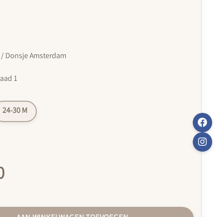
 / Donsje Amsterdam
raad 1
24-30 M
0