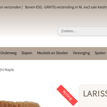
en verzonden |
Boven €50,- GRATIS verzending in NL excl sale kledin
Onderweg
Slapen
Meubels en Stoelen
Verzorging
Spelen
ight Maple
LARIS
Korting